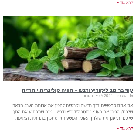
קרא עוד »
עוף ברוטב ליקוריץ ודבש – חוויה קולינרית ייחודית
16 באוקטובר 2024
אין תגובות
אם אתם מחפשים דרך חדשה ומרגשת להכין את ארוחת הערב הבאה
שלכם? הכירו את העוף ברוטב ליקוריץ ודבש – מנה שתפתיע את החך
שלכם ותרענן את שולחן האוכל המשפחתי! מתכון בתחתית המאמר.
קרא עוד »