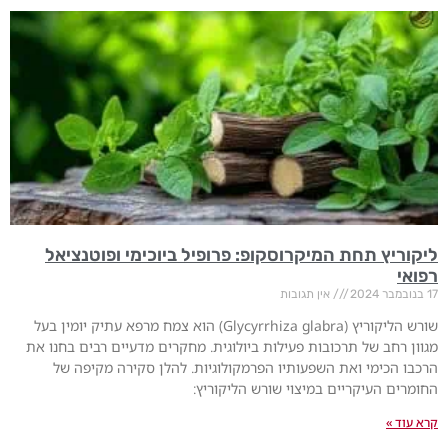
ליקוריץ תחת המיקרוסקופ: פרופיל ביוכימי ופוטנציאל
רפואי
17 בנובמבר 2024
אין תגובות
שורש הליקוריץ (Glycyrrhiza glabra) הוא צמח מרפא עתיק יומין בעל
מגוון רחב של תרכובות פעילות ביולוגית. מחקרים מדעיים רבים בחנו את
הרכבו הכימי ואת השפעותיו הפרמקולוגיות. להלן סקירה מקיפה של
החומרים העיקריים במיצוי שורש הליקוריץ:
קרא עוד »