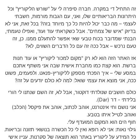
זה התחיל די במקרה. חברה סיפרה לי על "שורש הליקוריץ" וכל
היתרונות הבריאותיים שלו, ואני, עם הגבות מורמות, חשבתי
לעצמי – מה כבר יכול להיות כל כך מיוחד בזה? בכל זאת, אני לא
בדיוק "איש של צמחים". אבל כשקראתי עוד ועוד, ואפילו טעמתי,
הבנתי שמדובר בכוח טבעי שאי אפשר להתעלם ממנו. כן, זה
טעם נרכש – אבל ככה זה עם כל הדברים השווים, לא?
אז האתר הזה הוא לא רק "מקום למכור ליקוריץ" או עוד חנות
ברשת. הוא קצת כמו מחברת אישית שבה אני משתף אתכם
במסע שלי – איך הפכתי מספקן לליקוריץ-פנאט. ולפעמים, פשוט
ככה, אני מוצא את עצמי שואל: למה לא כולם יודעים על זה?
כולם חושבים שנולדתי דוקטור, אבל לא, זה השם שנתנו לי הורי
בלידתי - דר (Dar).
אני נושם וחי אינטרנט, אוהב לכתוב, אוהב את פיקסל (הכלב)
ואוהב לטייל איתו בטבע.
חוף הים הוא המקום המועדף עלי.
גילוי נאות: אני לא רופא ואין לי כל הכשרה בנושאי תזונה ובריאות.
כל המידע על ליקוריץ באתר הוא תוצאה של סקרנות, עניין אישי