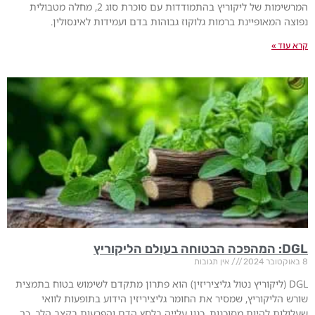
המרשימות של ליקוריץ בהתמודדות עם סוכרת סוג 2, מחלה מטבולית
נפוצה המאופיינת ברמות גלוקוז גבוהות בדם ועמידות לאינסולין.
קרא עוד »
DGL: המהפכה הבטוחה בעולם הליקוריץ
8 באוקטובר 2024
אין תגובות
DGL (ליקוריץ נטול גליציריזין) הוא פתרון מתקדם לשימוש בטוח בתמצית
שורש הליקוריץ, שמסיר את החומר גליציריזין הידוע בתופעות לוואי
שעלולות להיות מסוכנות, כגון עלייה בלחץ הדם והפרעות בקצב הלב. כך