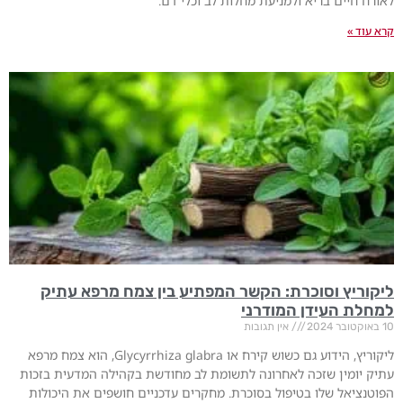
לאורח חיים בריא ולמניעת מחלות לב וכלי דם.
קרא עוד »
ליקוריץ וסוכרת: הקשר המפתיע בין צמח מרפא עתיק
למחלת העידן המודרני
10 באוקטובר 2024
אין תגובות
ליקוריץ, הידוע גם כשוש קירח או Glycyrrhiza glabra, הוא צמח מרפא
עתיק יומין שזכה לאחרונה לתשומת לב מחודשת בקהילה המדעית בזכות
הפוטנציאל שלו בטיפול בסוכרת. מחקרים עדכניים חושפים את היכולות