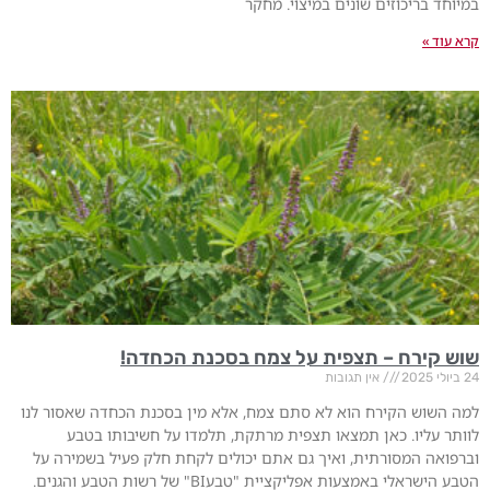
במיוחד בריכוזים שונים במיצוי. מחקר
קרא עוד »
שוש קירח – תצפית על צמח בסכנת הכחדה!
24 ביולי 2025
אין תגובות
למה השוש הקירח הוא לא סתם צמח, אלא מין בסכנת הכחדה שאסור לנו
לוותר עליו. כאן תמצאו תצפית מרתקת, תלמדו על חשיבותו בטבע
וברפואה המסורתית, ואיך גם אתם יכולים לקחת חלק פעיל בשמירה על
הטבע הישראלי באמצעות אפליקציית "טבעBI" של רשות הטבע והגנים.