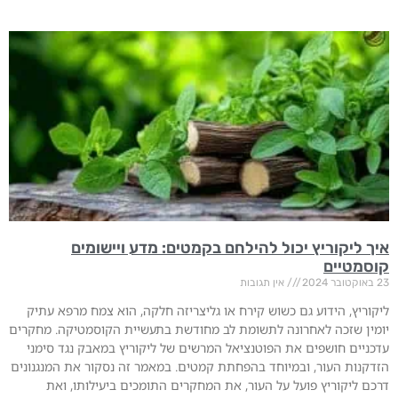
איך ליקוריץ יכול להילחם בקמטים: מדע ויישומים
קוסמטיים
23 באוקטובר 2024
אין תגובות
ליקוריץ, הידוע גם כשוש קירח או גליצריזה חלקה, הוא צמח מרפא עתיק
יומין שזכה לאחרונה לתשומת לב מחודשת בתעשיית הקוסמטיקה. מחקרים
עדכניים חושפים את הפוטנציאל המרשים של ליקוריץ במאבק נגד סימני
הזדקנות העור, ובמיוחד בהפחתת קמטים. במאמר זה נסקור את המנגנונים
דרכם ליקוריץ פועל על העור, את המחקרים התומכים ביעילותו, ואת