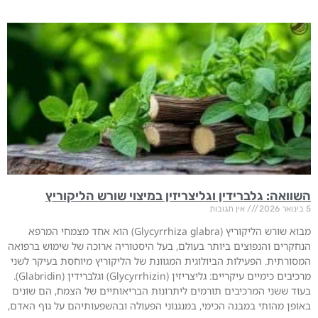
השוואה: גלברידין וגליצריזין במיצוי שורש הליקוריץ
5 בינואר 2026
אין תגובות
מבוא שורש הליקוריץ (Glycyrrhiza glabra) הוא אחד מצמחי המרפא
הנחקרים והנפוצים ביותר בעולם, בעל היסטוריה ארוכה של שימוש ברפואה
המסורתית. הפעילות הביולוגית המגוונת של הליקוריץ מיוחסת בעיקר לשני
מרכיבים כימיים עיקריים: גליצריזין (Glycyrrhizin) וגלברידין (Glabridin).
בעוד ששני המרכיבים תורמים ליתרונות הבריאותיים של הצמח, הם שונים
באופן מהותי במבנה הכימי, במנגנוני הפעולה ובהשפעותיהם על גוף האדם,