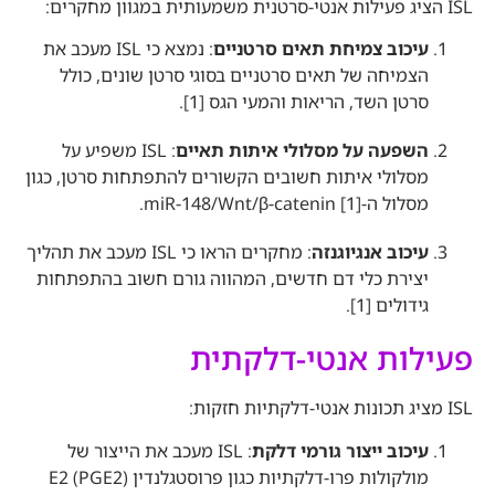
ISL הציג פעילות אנטי-סרטנית משמעותית במגוון מחקרים:
עיכוב צמיחת תאים סרטניים
: נמצא כי ISL מעכב את
הצמיחה של תאים סרטניים בסוגי סרטן שונים, כולל
סרטן השד, הריאות והמעי הגס [1].
השפעה על מסלולי איתות תאיים
: ISL משפיע על
מסלולי איתות חשובים הקשורים להתפתחות סרטן, כגון
מסלול ה-miR-148/Wnt/β-catenin [1].
עיכוב אנגיוגנזה
: מחקרים הראו כי ISL מעכב את תהליך
יצירת כלי דם חדשים, המהווה גורם חשוב בהתפתחות
גידולים [1].
פעילות אנטי-דלקתית
ISL מציג תכונות אנטי-דלקתיות חזקות:
עיכוב ייצור גורמי דלקת
: ISL מעכב את הייצור של
מולקולות פרו-דלקתיות כגון פרוסטגלנדין E2 (PGE2)