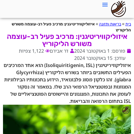
בית
»
בריאות ותזונה
»
איזוליקוויריטיגנין: מרכיב פעיל רב-עוצמה משורש
הליקוריץ
איזוליקוויריטיגנין: מרכיב פעיל רב-עוצמה
משורש הליקוריץ
פורסם: 1 באוקטובר 2024
דר אבירם
1,122 צפיות
עודכן: 15 באוקטובר 2024
איזוליקוויריטיגנין (Isoliquiritigenin, ISL) הוא אחד המרכיבים
הפעילים החשובים ביותר בשורש הליקוריץ (Glycyrrhiza
glabra). זהו כלקון מסוג פלבונואיד, הידוע בתכונותיו הביולוגיות
המגוונות ובפוטנציאל הרפואי הרב שלו. במאמר זה נסקור
לעומק את התכונות, המנגנונים והיישומים הפוטנציאליים של
ISL בתחום הרפואה והבריאות.