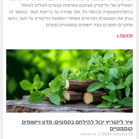
הפעילים של הליקוריץ מציעים פתרונות טבעיים ויעילים לטיפול
בהיפרפיגמנטציה ובכתמי גיל, תוך שמירה על בריאות העור. במאמר זה
נבחן את המנגנונים המדעיים מאחורי השפעת הליקוריץ על העור, נתאר
מחקרים תומכים ונציג יישומים קוסמטיים נפוצים.
קרא עוד »
איך ליקוריץ יכול להילחם בקמטים: מדע ויישומים
קוסמטיים
23 באוקטובר 2024
אין תגובות