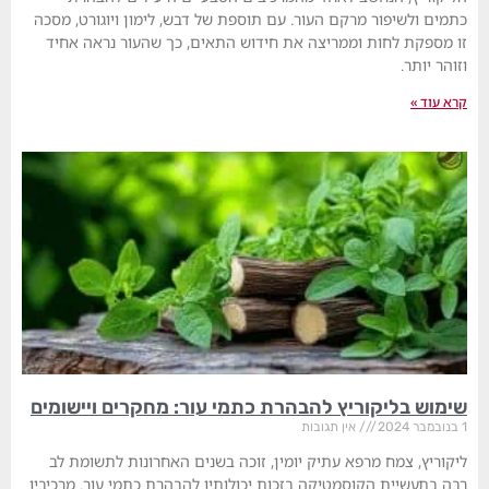
כתמים ולשיפור מרקם העור. עם תוספת של דבש, לימון ויוגורט, מסכה
זו מספקת לחות וממריצה את חידוש התאים, כך שהעור נראה אחיד
וזוהר יותר.
קרא עוד »
שימוש בליקוריץ להבהרת כתמי עור: מחקרים ויישומים
1 בנובמבר 2024
אין תגובות
ליקוריץ, צמח מרפא עתיק יומין, זוכה בשנים האחרונות לתשומת לב
רבה בתעשיית הקוסמטיקה בזכות יכולותיו להבהרת כתמי עור. מרכיביו