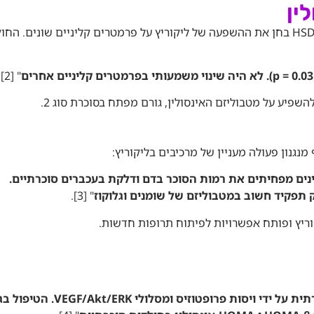
ין
מחקר קליני שנערך על חולי סוכרת עם פולימורפיזם של הגן HSD11B1 בחן את ההשפעה של ליקוריץ על פרמטרים קליניים שונים.
.
" [2]
השפיע על מטבוליזם האינסולין, גורם מפתח בסוכרת סוג 2.
גנון פעולה מעניין של מרכיבים בליקוריץ:
נים מפחיתים את רמות הסוכר בדם ודלקת בעכברים סוכרתיים.
.
" [3]
ריץ ופותח אפשרויות לפיתוח תרופות חדשות.
גלברידין, מרכיב ביואקטיבי של ליקוריץ, משפר נפרופתיה סוכרתית על ידי ויסו