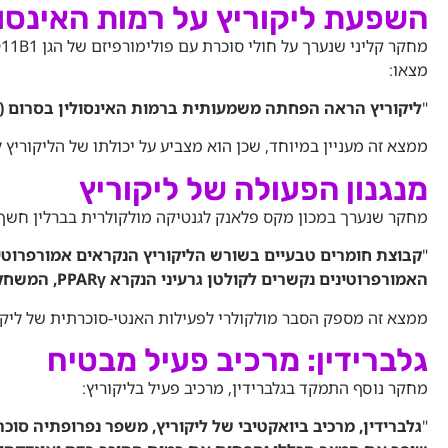
השפעת ליקוריץ על רמות האינסול
מצאו:
"
ליקוריץ הראה הפחתה משמעותית ברמות האינסולין בסרום (p = 0.03). לא היה שינוי משמעותי בפרמטרים קליניים אחרים
ממצא זה מעניין במיוחד, שכן הוא מצביע על יכולתו של הליקוריץ ל
מנגנון הפעולה של ליקוריץ
מחקר שנערך במכון מקס פלאנק לגנטיקה מולקולרית בברלין חשף מנ
"
קבוצת חומרים טבעיים בשורש הליקוריץ הנקראים אמורפרוטי
האמורפרוטינים נקשרים לקולטן גרעיני הנקרא PPARγ, המשחק תפקיד חשוב במטבוליזם של שומנים וגלוקוז
ממצא זה מספק הסבר מולקולרי לפעילות האנטי-סוכרתית של ליקו
גלברידין: מרכיב פעיל מבטיח
מחקר נוסף התמקד בגלברידין, מרכיב פעיל בליקוריץ:
"