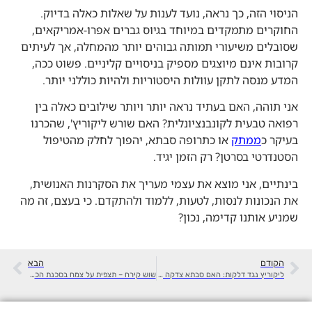
הניסוי הזה, כך נראה, נועד לענות על שאלות כאלה בדיוק.
החוקרים מתמקדים במיוחד בגיוס גברים אפרו-אמריקאים,
שסובלים משיעורי תמותה גבוהים יותר מהמחלה, אך לעיתים
קרובות אינם מיוצגים מספיק בניסויים קליניים. פשוט ככה,
המדע מנסה לתקן עוולות היסטוריות ולהיות כוללני יותר.
אני תוהה, האם בעתיד נראה יותר ויותר שילובים כאלה בין
רפואה טבעית לקונבנציונלית? האם שורש ליקוריץ', שהכרנו
בעיקר כ
ממתק
או כתרופה סבתא, יהפוך לחלק מהטיפול
הסטנדרטי בסרטן? רק הזמן יגיד.
בינתיים, אני מוצא את עצמי מעריך את הסקרנות האנושית,
את הנכונות לנסות, לטעות, ללמוד ולהתקדם. כי בעצם, זה מה
שמניע אותנו קדימה, נכון?
הקודם
הבא
ליקוריץ נגד דלקות: האם סבתא צדקה כל הזמן הזה?
שוש קירח – תצפית על צמח בסכנת הכחדה!