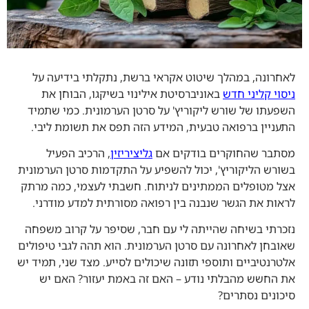
לאחרונה, במהלך שיטוט אקראי ברשת, נתקלתי בידיעה על
ניסוי קליני חדש
באוניברסיטת אילינוי בשיקגו, הבוחן את
השפעתו של שורש ליקוריץ' על סרטן הערמונית. כמי שתמיד
התעניין ברפואה טבעית, המידע הזה תפס את תשומת ליבי.
מסתבר שהחוקרים בודקים אם
גליציריזין
, הרכיב הפעיל
בשורש הליקוריץ', יכול להשפיע על התקדמות סרטן הערמונית
אצל מטופלים הממתינים לניתוח. חשבתי לעצמי, כמה מרתק
לראות את הגשר שנבנה בין רפואה מסורתית למדע מודרני.
נזכרתי בשיחה שהייתה לי עם חבר, שסיפר על קרוב משפחה
שאובחן לאחרונה עם סרטן הערמונית. הוא תהה לגבי טיפולים
אלטרנטיביים ותוספי תזונה שיכולים לסייע. מצד שני, תמיד יש
את החשש מהבלתי נודע – האם זה באמת יעזור? האם יש
סיכונים נסתרים?